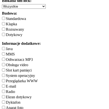
Blokada sim lock:
Budowa:
Standardowa
Klapka
Rozsuwany
Dotykowy
Informacje dodatkowe:
Java
MMS
Odtwarzacz MP3
Obsługa video
Slot kart pamięci
System operacyjny
Przeglądarka WWW
E-mail
Radio
Ekran dotykowy
Dyktafon
Aparat foto