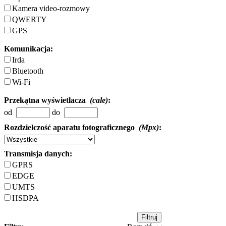
Kamera video-rozmowy
QWERTY
GPS
Komunikacja:
Irda
Bluetooth
Wi-Fi
Przekątna wyświetlacza
(cale)
:
od
do
Rozdzielczość aparatu fotograficznego
(Mpx)
:
Transmisja danych:
GPRS
EDGE
UMTS
HSDPA