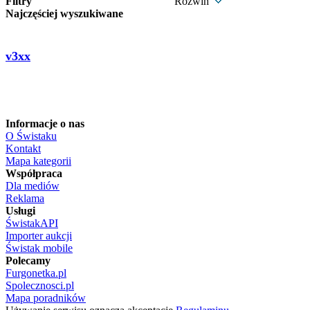
Filtry
Rozwiń
Najczęściej wyszukiwane
v3xx
Informacje o nas
O Świstaku
Kontakt
Mapa kategorii
Współpraca
Dla mediów
Reklama
Usługi
ŚwistakAPI
Importer aukcji
Świstak mobile
Polecamy
Furgonetka.pl
Spolecznosci.pl
Mapa poradników