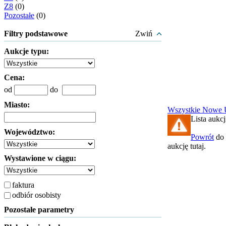
Z8
(0)
Pozostałe
(0)
Filtry podstawowe
Zwiń
Aukcje typu:
Cena:
od
do
Miasto:
Wszystkie
Nowe
Lista aukcj
Województwo:
Powrót
do 
aukcję tutaj.
Wystawione w ciągu:
faktura
odbiór osobisty
Pozostałe parametry