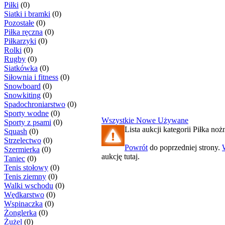
Piłki
(0)
Siatki i bramki
(0)
Pozostałe
(0)
Piłka ręczna
(0)
Piłkarzyki
(0)
Rolki
(0)
Rugby
(0)
Siatkówka
(0)
Siłownia i fitness
(0)
Snowboard
(0)
Snowkiting
(0)
Spadochroniarstwo
(0)
Sporty wodne
(0)
Wszystkie
Nowe
Używane
Sporty z psami
(0)
Lista aukcji kategorii Piłka nożn
Squash
(0)
Strzelectwo
(0)
Powrót
do poprzedniej strony.
Szermierka
(0)
aukcję tutaj.
Taniec
(0)
Tenis stołowy
(0)
Tenis ziemny
(0)
Walki wschodu
(0)
Wędkarstwo
(0)
Wspinaczka
(0)
Żonglerka
(0)
Żużel
(0)