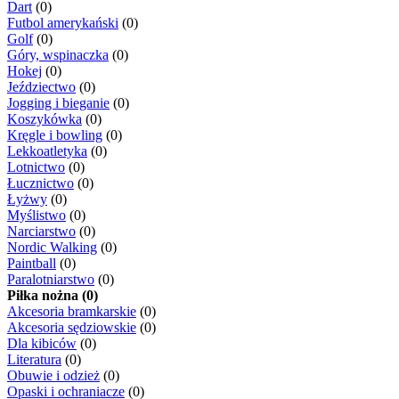
Dart
(0)
Futbol amerykański
(0)
Golf
(0)
Góry, wspinaczka
(0)
Hokej
(0)
Jeździectwo
(0)
Jogging i bieganie
(0)
Koszykówka
(0)
Kręgle i bowling
(0)
Lekkoatletyka
(0)
Lotnictwo
(0)
Łucznictwo
(0)
Łyżwy
(0)
Myślistwo
(0)
Narciarstwo
(0)
Nordic Walking
(0)
Paintball
(0)
Paralotniarstwo
(0)
Piłka nożna (0)
Akcesoria bramkarskie
(0)
Akcesoria sędziowskie
(0)
Dla kibiców
(0)
Literatura
(0)
Obuwie i odzież
(0)
Opaski i ochraniacze
(0)