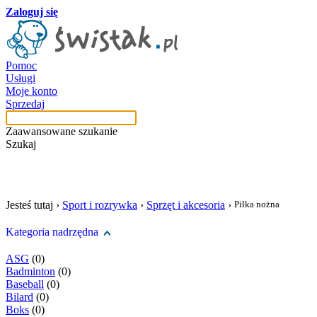
Zaloguj się
Pomoc
Usługi
Moje konto
Sprzedaj
Zaawansowane szukanie
Szukaj
szukaj w tej kategori
Jesteś tutaj ›
Sport i rozrywka
›
Sprzęt i akcesoria
›
Piłka nożna
Kategoria nadrzędna
ASG
(0)
Badminton
(0)
Baseball
(0)
Bilard
(0)
Boks
(0)