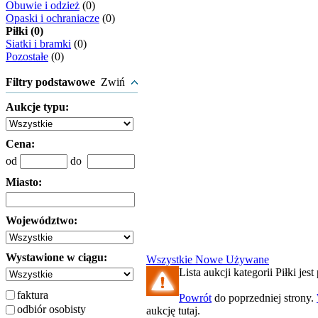
Obuwie i odzież
(0)
Opaski i ochraniacze
(0)
Piłki (0)
Siatki i bramki
(0)
Pozostałe
(0)
Filtry podstawowe
Zwiń
Aukcje typu:
Cena:
od
do
Miasto:
Województwo:
Wystawione w ciągu:
Wszystkie
Nowe
Używane
Lista aukcji kategorii Piłki jest
faktura
Powrót
do poprzedniej strony.
odbiór osobisty
aukcję tutaj.