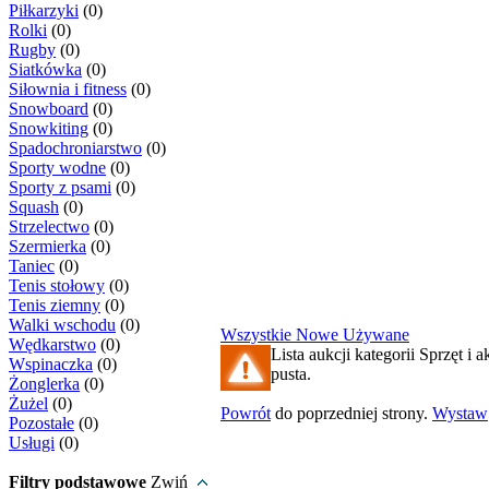
Piłkarzyki
(0)
Rolki
(0)
Rugby
(0)
Siatkówka
(0)
Siłownia i fitness
(0)
Snowboard
(0)
Snowkiting
(0)
Spadochroniarstwo
(0)
Sporty wodne
(0)
Sporty z psami
(0)
Squash
(0)
Strzelectwo
(0)
Szermierka
(0)
Taniec
(0)
Tenis stołowy
(0)
Tenis ziemny
(0)
Walki wschodu
(0)
Wszystkie
Nowe
Używane
Wędkarstwo
(0)
Lista aukcji kategorii Sprzęt i a
Wspinaczka
(0)
pusta.
Żonglerka
(0)
Żużel
(0)
Powrót
do poprzedniej strony.
Wystaw
Pozostałe
(0)
Usługi
(0)
Filtry podstawowe
Zwiń