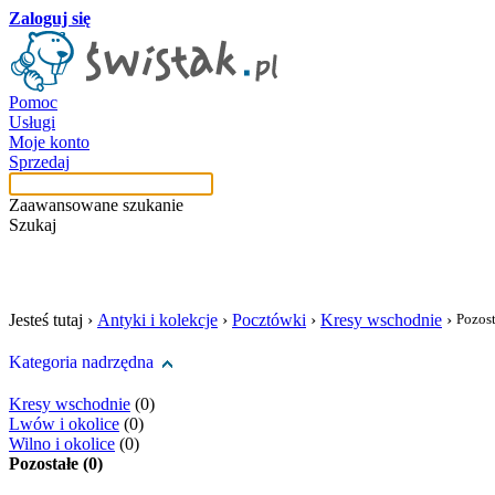
Zaloguj się
Pomoc
Usługi
Moje konto
Sprzedaj
Zaawansowane szukanie
Szukaj
szukaj w tej kategori
Jesteś tutaj ›
Antyki i kolekcje
›
Pocztówki
›
Kresy wschodnie
›
Pozost
Kategoria nadrzędna
Kresy wschodnie
(0)
Lwów i okolice
(0)
Wilno i okolice
(0)
Pozostałe (0)