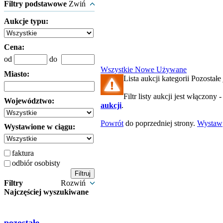
Filtry podstawowe
Zwiń
Aukcje typu:
Cena:
od
do
Wszystkie
Nowe
Używane
Miasto:
Lista aukcji kategorii Pozostałe 
Filtr listy aukcji jest włączony 
Województwo:
aukcji
.
Powrót
do poprzedniej strony.
Wystaw
Wystawione w ciągu:
faktura
odbiór osobisty
Filtry
Rozwiń
Najczęściej wyszukiwane
pozostałe