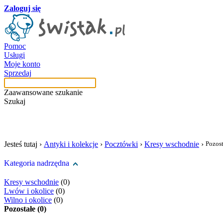
Zaloguj się
Pomoc
Usługi
Moje konto
Sprzedaj
Zaawansowane szukanie
Szukaj
szukaj w tej kategori
Jesteś tutaj ›
Antyki i kolekcje
›
Pocztówki
›
Kresy wschodnie
›
Pozost
Kategoria nadrzędna
Kresy wschodnie
(0)
Lwów i okolice
(0)
Wilno i okolice
(0)
Pozostałe (0)