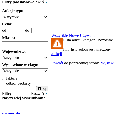
Filtry podstawowe
Zwiń
Aukcje typu:
Cena:
od
do
Wszystkie
Nowe
Używane
Miasto:
Lista aukcji kategorii Pozostałe 
Filtr listy aukcji jest włączony 
Województwo:
aukcji
.
Powrót
do poprzedniej strony.
Wystaw
Wystawione w ciągu:
faktura
odbiór osobisty
Filtry
Rozwiń
Najczęściej wyszukiwane
pozostałe