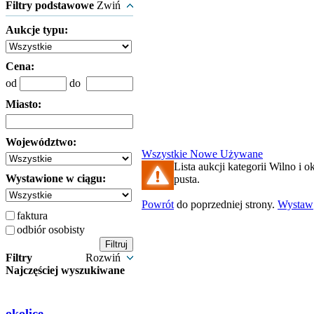
Filtry podstawowe
Zwiń
Aukcje typu:
Cena:
od
do
Miasto:
Województwo:
Wszystkie
Nowe
Używane
Lista aukcji kategorii Wilno i ok
Wystawione w ciągu:
pusta.
Powrót
do poprzedniej strony.
Wystaw
faktura
odbiór osobisty
Filtry
Rozwiń
Najczęściej wyszukiwane
okolice