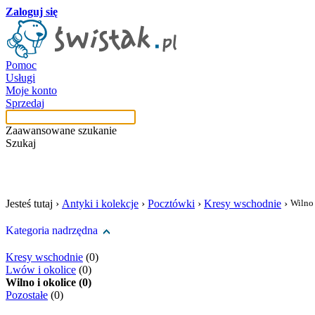
Zaloguj się
Pomoc
Usługi
Moje konto
Sprzedaj
Zaawansowane szukanie
Szukaj
szukaj w tej kategori
Jesteś tutaj ›
Antyki i kolekcje
›
Pocztówki
›
Kresy wschodnie
›
Wilno 
Kategoria nadrzędna
Kresy wschodnie
(0)
Lwów i okolice
(0)
Wilno i okolice (0)
Pozostałe
(0)