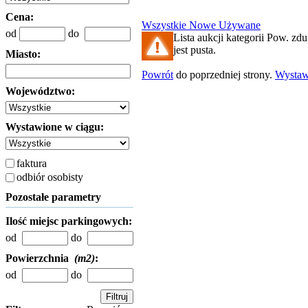
Cena:
Wszystkie
Nowe
Używane
od
do
Lista aukcji kategorii Pow. zd
jest pusta.
Miasto:
Powrót
do poprzedniej strony.
Wysta
Województwo:
Wystawione w ciągu:
faktura
odbiór osobisty
Pozostałe parametry
Ilość miejsc parkingowych:
od
do
Powierzchnia
(m2)
:
od
do