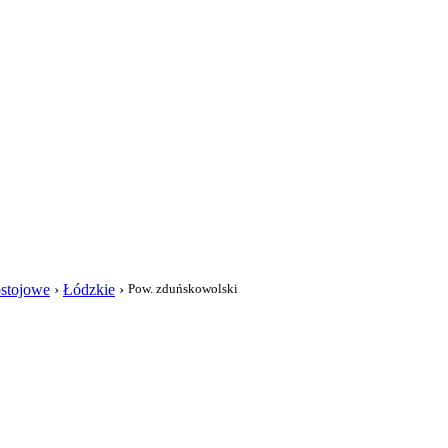
i
ostojowe
›
Łódzkie
›
Pow. zduńskowolski