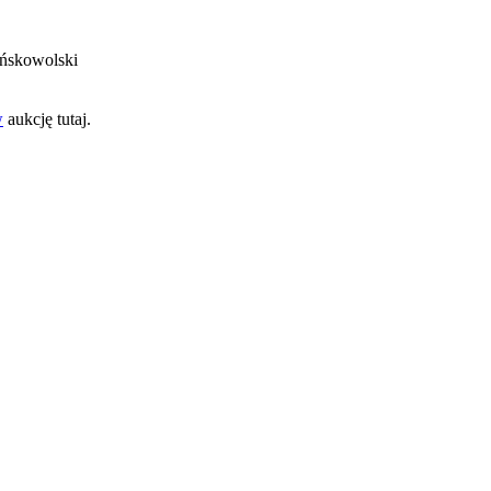
uńskowolski
w
aukcję tutaj.