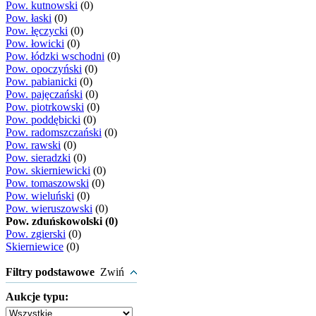
Pow. kutnowski
(0)
Pow. łaski
(0)
Pow. łęczycki
(0)
Pow. łowicki
(0)
Pow. łódzki wschodni
(0)
Pow. opoczyński
(0)
Pow. pabianicki
(0)
Pow. pajęczański
(0)
Pow. piotrkowski
(0)
Pow. poddębicki
(0)
Pow. radomszczański
(0)
Pow. rawski
(0)
Pow. sieradzki
(0)
Pow. skierniewicki
(0)
Pow. tomaszowski
(0)
Pow. wieluński
(0)
Pow. wieruszowski
(0)
Pow. zduńskowolski (0)
Pow. zgierski
(0)
Skierniewice
(0)
Filtry podstawowe
Zwiń
Aukcje typu: