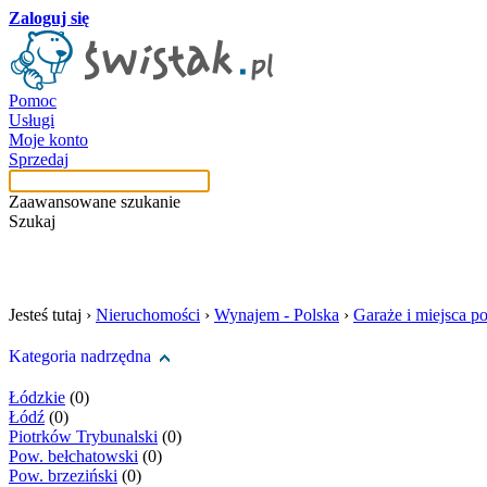
Zaloguj się
Pomoc
Usługi
Moje konto
Sprzedaj
Zaawansowane szukanie
Szukaj
szukaj w tej kategori
Jesteś tutaj ›
Nieruchomości
›
Wynajem - Polska
›
Garaże i miejsca p
Kategoria nadrzędna
Łódzkie
(0)
Łódź
(0)
Piotrków Trybunalski
(0)
Pow. bełchatowski
(0)
Pow. brzeziński
(0)