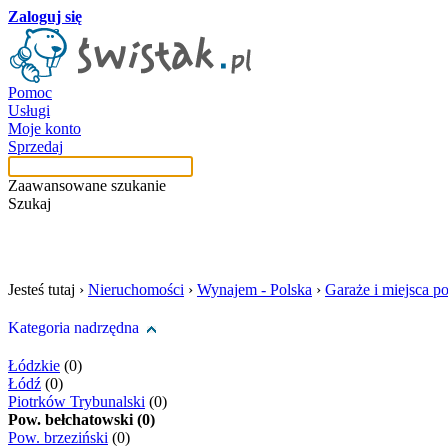
Zaloguj się
Pomoc
Usługi
Moje konto
Sprzedaj
Zaawansowane szukanie
Szukaj
szukaj w tej kategori
Jesteś tutaj ›
Nieruchomości
›
Wynajem - Polska
›
Garaże i miejsca p
Kategoria nadrzędna
Łódzkie
(0)
Łódź
(0)
Piotrków Trybunalski
(0)
Pow. bełchatowski (0)
Pow. brzeziński
(0)