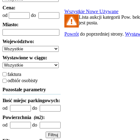
Cena:
Wszystkie
Nowe
Używane
od
do
Lista aukcji kategorii Pow. be
jest pusta.
Miasto:
Powrót
do poprzedniej strony.
Wysta
Województwo:
Wystawione w ciągu:
faktura
odbiór osobisty
Pozostałe parametry
Ilość miejsc parkingowych:
od
do
Powierzchnia
(m2)
:
od
do