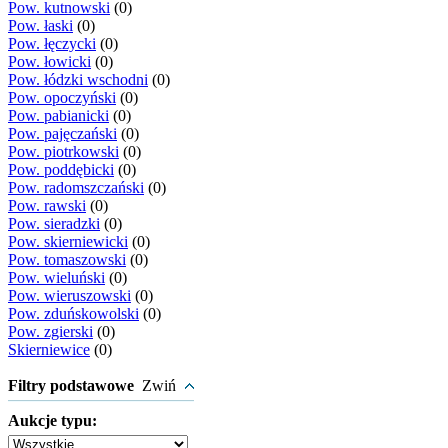
Pow. kutnowski
(0)
Pow. łaski
(0)
Pow. łęczycki
(0)
Pow. łowicki
(0)
Pow. łódzki wschodni
(0)
Pow. opoczyński
(0)
Pow. pabianicki
(0)
Pow. pajęczański
(0)
Pow. piotrkowski
(0)
Pow. poddębicki
(0)
Pow. radomszczański
(0)
Pow. rawski
(0)
Pow. sieradzki
(0)
Pow. skierniewicki
(0)
Pow. tomaszowski
(0)
Pow. wieluński
(0)
Pow. wieruszowski
(0)
Pow. zduńskowolski
(0)
Pow. zgierski
(0)
Skierniewice
(0)
Filtry podstawowe
Zwiń
Aukcje typu: