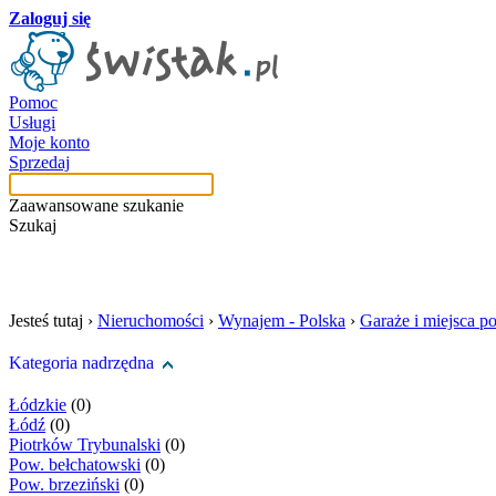
Zaloguj się
Pomoc
Usługi
Moje konto
Sprzedaj
Zaawansowane szukanie
Szukaj
szukaj w tej kategori
Jesteś tutaj ›
Nieruchomości
›
Wynajem - Polska
›
Garaże i miejsca p
Kategoria nadrzędna
Łódzkie
(0)
Łódź
(0)
Piotrków Trybunalski
(0)
Pow. bełchatowski
(0)
Pow. brzeziński
(0)