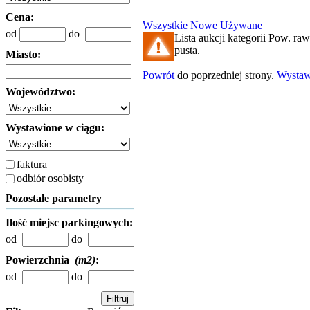
Cena:
Wszystkie
Nowe
Używane
od
do
Lista aukcji kategorii Pow. raw
pusta.
Miasto:
Powrót
do poprzedniej strony.
Wysta
Województwo:
Wystawione w ciągu:
faktura
odbiór osobisty
Pozostałe parametry
Ilość miejsc parkingowych:
od
do
Powierzchnia
(m2)
:
od
do