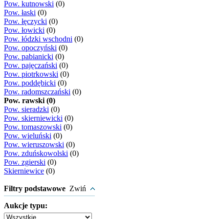
Pow. kutnowski
(0)
Pow. łaski
(0)
Pow. łęczycki
(0)
Pow. łowicki
(0)
Pow. łódzki wschodni
(0)
Pow. opoczyński
(0)
Pow. pabianicki
(0)
Pow. pajęczański
(0)
Pow. piotrkowski
(0)
Pow. poddębicki
(0)
Pow. radomszczański
(0)
Pow. rawski (0)
Pow. sieradzki
(0)
Pow. skierniewicki
(0)
Pow. tomaszowski
(0)
Pow. wieluński
(0)
Pow. wieruszowski
(0)
Pow. zduńskowolski
(0)
Pow. zgierski
(0)
Skierniewice
(0)
Filtry podstawowe
Zwiń
Aukcje typu: