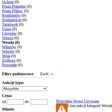
Ochota
(0)
Praga Południe
(0)
Praga Północ
(0)
Rembertów
(0)
Śródmieście
(0)
Targówek
(0)
Ursus
(0)
Ursynów
(0)
Wawer
(0)
Wesoła (0)
Wilanów
(0)
Włochy
(0)
Wola
(0)
Żoliborz
(0)
Pozostałe
(0)
Filtry podstawowe
Zwiń
Aukcje typu:
Cena:
Wszystkie
Nowe
Używane
od
do
Lista aukcji kategorii Wesoła
Miasto: