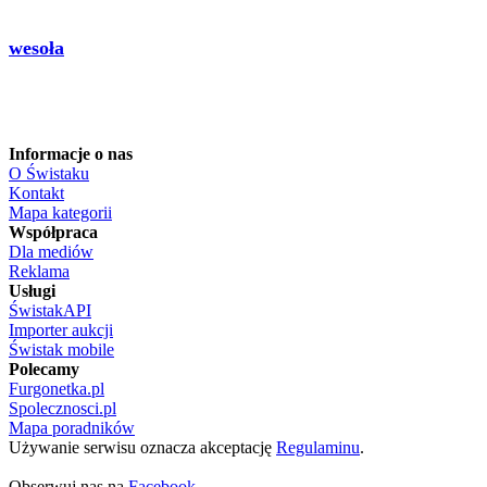
wesoła
Informacje o nas
O Świstaku
Kontakt
Mapa kategorii
Współpraca
Dla mediów
Reklama
Usługi
ŚwistakAPI
Importer aukcji
Świstak mobile
Polecamy
Furgonetka.pl
Spolecznosci.pl
Mapa poradników
Używanie serwisu oznacza akceptację
Regulaminu
.
Obserwuj nas na
Facebook