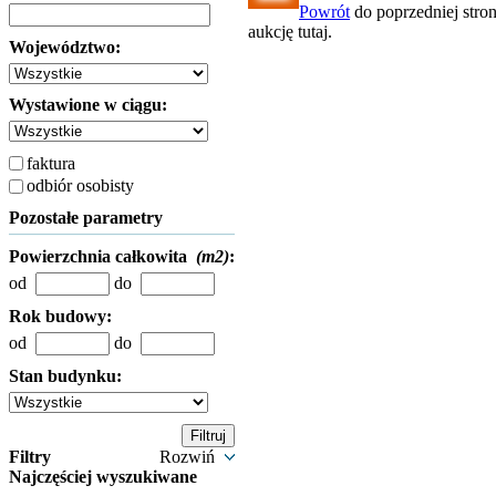
Powrót
do poprzedniej stro
aukcję tutaj.
Województwo:
Wystawione w ciągu:
faktura
odbiór osobisty
Pozostałe parametry
Powierzchnia całkowita
(m2)
:
od
do
Rok budowy:
od
do
Stan budynku:
Filtry
Rozwiń
Najczęściej wyszukiwane