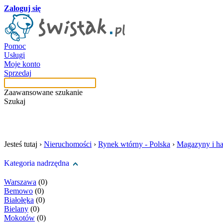
Zaloguj się
Pomoc
Usługi
Moje konto
Sprzedaj
Zaawansowane szukanie
Szukaj
szukaj w tej kategori
Jesteś tutaj ›
Nieruchomości
›
Rynek wtórny - Polska
›
Magazyny i ha
Kategoria nadrzędna
Warszawa
(0)
Bemowo
(0)
Białołęka
(0)
Bielany
(0)
Mokotów
(0)