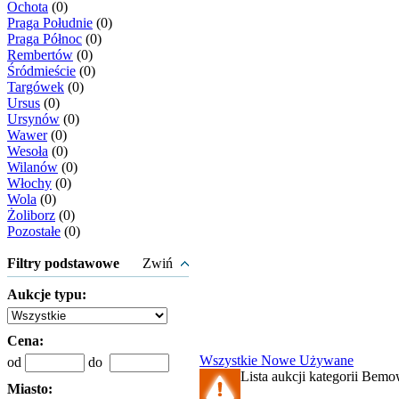
Ochota
(0)
Praga Południe
(0)
Praga Północ
(0)
Rembertów
(0)
Śródmieście
(0)
Targówek
(0)
Ursus
(0)
Ursynów
(0)
Wawer
(0)
Wesoła
(0)
Wilanów
(0)
Włochy
(0)
Wola
(0)
Żoliborz
(0)
Pozostałe
(0)
Filtry podstawowe
Zwiń
Aukcje typu:
Cena:
Wszystkie
Nowe
Używane
od
do
Lista aukcji kategorii Bemow
Miasto: