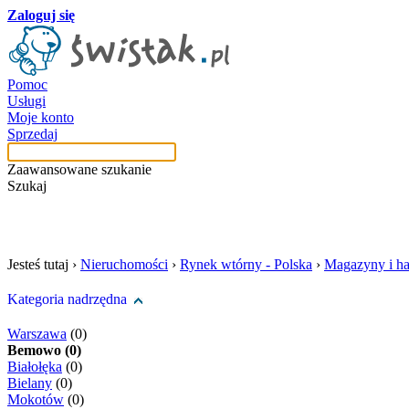
Zaloguj się
Pomoc
Usługi
Moje konto
Sprzedaj
Zaawansowane szukanie
Szukaj
szukaj w tej kategori
Jesteś tutaj ›
Nieruchomości
›
Rynek wtórny - Polska
›
Magazyny i ha
Kategoria nadrzędna
Warszawa
(0)
Bemowo (0)
Białołęka
(0)
Bielany
(0)
Mokotów
(0)