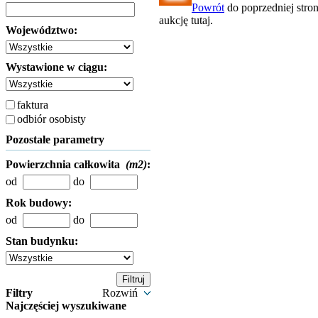
Powrót
do poprzedniej stro
aukcję tutaj.
Województwo:
Wystawione w ciągu:
faktura
odbiór osobisty
Pozostałe parametry
Powierzchnia całkowita
(m2)
:
od
do
Rok budowy:
od
do
Stan budynku:
Filtry
Rozwiń
Najczęściej wyszukiwane