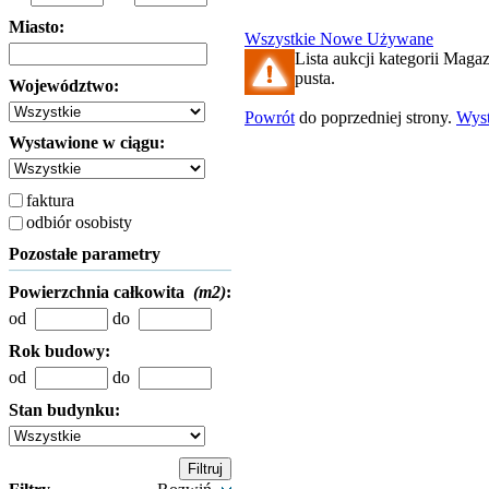
Miasto:
Wszystkie
Nowe
Używane
Lista aukcji kategorii Magaz
pusta.
Województwo:
Powrót
do poprzedniej strony.
Wys
Wystawione w ciągu:
faktura
odbiór osobisty
Pozostałe parametry
Powierzchnia całkowita
(m2)
:
od
do
Rok budowy:
od
do
Stan budynku: