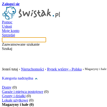
Zaloguj się
Pomoc
Usługi
Moje konto
Sprzedaj
Zaawansowane szukanie
Szukaj
szukaj w tej kategori
Jesteś tutaj ›
Nieruchomości
›
Rynek wtórny - Polska
›
Magazyny i hale
Kategoria nadrzędna
Domy
(0)
Garaże i miejsca postojowe
(0)
Grunty i działki
(0)
Lokale użytkowe
(0)
Magazyny i hale (0)