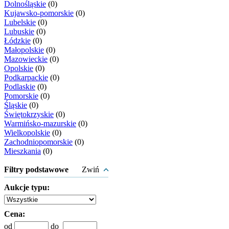
Dolnośląskie
(0)
Kujawsko-pomorskie
(0)
Lubelskie
(0)
Lubuskie
(0)
Łódzkie
(0)
Małopolskie
(0)
Mazowieckie
(0)
Opolskie
(0)
Podkarpackie
(0)
Podlaskie
(0)
Pomorskie
(0)
Śląskie
(0)
Świętokrzyskie
(0)
Warmińsko-mazurskie
(0)
Wielkopolskie
(0)
Zachodniopomorskie
(0)
Mieszkania
(0)
Filtry podstawowe
Zwiń
Aukcje typu:
Cena:
od
do