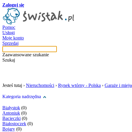
Zaloguj się
Pomoc
Usługi
Moje konto
Sprzedaj
Zaawansowane szukanie
Szukaj
szukaj w tej kategori
Jesteś tutaj ›
Nieruchomości
›
Rynek wtórny - Polska
›
Garaże i miej
Kategoria nadrzędna
Białystok
(0)
Antoniuk
(0)
Bacieczki
(0)
Białostoczek
(0)
Bojary
(0)