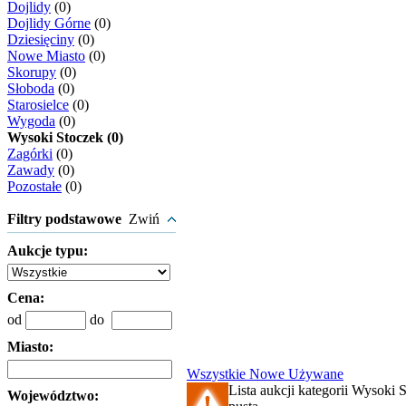
Dojlidy
(0)
Dojlidy Górne
(0)
Dziesięciny
(0)
Nowe Miasto
(0)
Skorupy
(0)
Słoboda
(0)
Starosielce
(0)
Wygoda
(0)
Wysoki Stoczek (0)
Zagórki
(0)
Zawady
(0)
Pozostałe
(0)
Filtry podstawowe
Zwiń
Aukcje typu:
Cena:
od
do
Miasto:
Wszystkie
Nowe
Używane
Lista aukcji kategorii Wysoki S
Województwo: