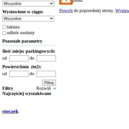
pusta.
Powrót
do poprzedniej strony.
Wysta
Wystawione w ciągu:
faktura
odbiór osobisty
Pozostałe parametry
Ilość miejsc parkingowych:
od
do
Powierzchnia
(m2)
:
od
do
Filtry
Rozwiń
Najczęściej wyszukiwane
stoczek