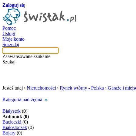
Zaloguj się
Pomoc
Usługi
Moje konto
Sprzedaj
Zaawansowane szukanie
Szukaj
szukaj w tej kategori
Jesteś tutaj ›
Nieruchomości
›
Rynek wtórny - Polska
›
Garaże i miej
Kategoria nadrzędna
Białystok
(0)
Antoniuk (0)
Bacieczki
(0)
Białostoczek
(0)
Bojary
(0)