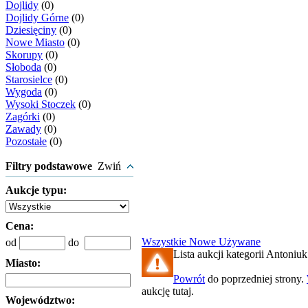
Dojlidy
(0)
Dojlidy Górne
(0)
Dziesięciny
(0)
Nowe Miasto
(0)
Skorupy
(0)
Słoboda
(0)
Starosielce
(0)
Wygoda
(0)
Wysoki Stoczek
(0)
Zagórki
(0)
Zawady
(0)
Pozostałe
(0)
Filtry podstawowe
Zwiń
Aukcje typu:
Cena:
Wszystkie
Nowe
Używane
od
do
Lista aukcji kategorii Antoniuk 
Miasto:
Powrót
do poprzedniej strony.
aukcję tutaj.
Województwo: