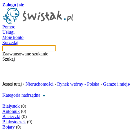
Zaloguj się
Pomoc
Usługi
Moje konto
Sprzedaj
Zaawansowane szukanie
Szukaj
szukaj w tej kategori
Jesteś tutaj ›
Nieruchomości
›
Rynek wtórny - Polska
›
Garaże i miej
Kategoria nadrzędna
Białystok
(0)
Antoniuk
(0)
Bacieczki
(0)
Białostoczek
(0)
Bojary
(0)