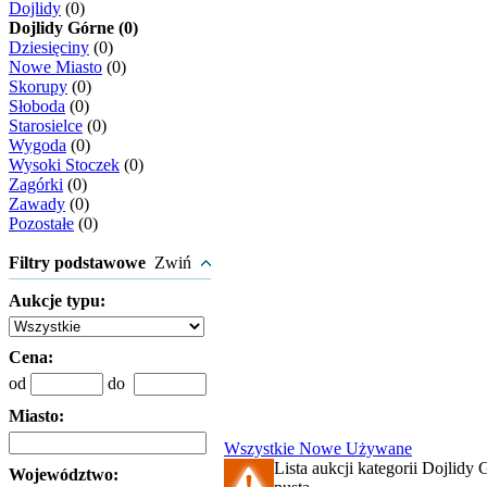
Dojlidy
(0)
Dojlidy Górne (0)
Dziesięciny
(0)
Nowe Miasto
(0)
Skorupy
(0)
Słoboda
(0)
Starosielce
(0)
Wygoda
(0)
Wysoki Stoczek
(0)
Zagórki
(0)
Zawady
(0)
Pozostałe
(0)
Filtry podstawowe
Zwiń
Aukcje typu:
Cena:
od
do
Miasto:
Wszystkie
Nowe
Używane
Lista aukcji kategorii Dojlidy 
Województwo: