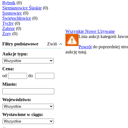
Rybnik
(0)
Siemianowice Śląskie
(0)
Sosnowiec
(0)
Świętochłowice
(0)
Tychy
(0)
Zabrze
(0)
Wszystkie
Nowe
Używane
Żory
(0)
Lista aukcji kategorii Jawor
Filtry podstawowe
Zwiń
Powrót
do poprzedniej str
aukcję tutaj.
Aukcje typu:
Cena:
od
do
Miasto:
Województwo:
Wystawione w ciągu: