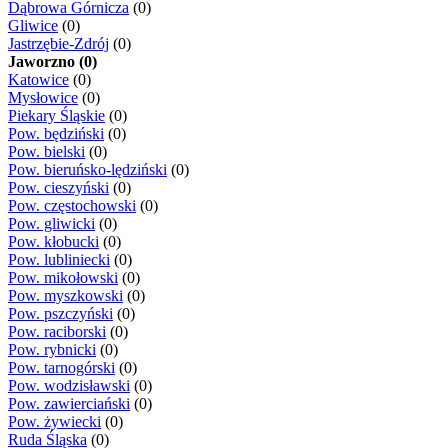
Dąbrowa Górnicza
(0)
Gliwice
(0)
Jastrzębie-Zdrój
(0)
Jaworzno (0)
Katowice
(0)
Mysłowice
(0)
Piekary Śląskie
(0)
Pow. będziński
(0)
Pow. bielski
(0)
Pow. bieruńsko-lędziński
(0)
Pow. cieszyński
(0)
Pow. częstochowski
(0)
Pow. gliwicki
(0)
Pow. kłobucki
(0)
Pow. lubliniecki
(0)
Pow. mikołowski
(0)
Pow. myszkowski
(0)
Pow. pszczyński
(0)
Pow. raciborski
(0)
Pow. rybnicki
(0)
Pow. tarnogórski
(0)
Pow. wodzisławski
(0)
Pow. zawierciański
(0)
Pow. żywiecki
(0)
Ruda Śląska
(0)