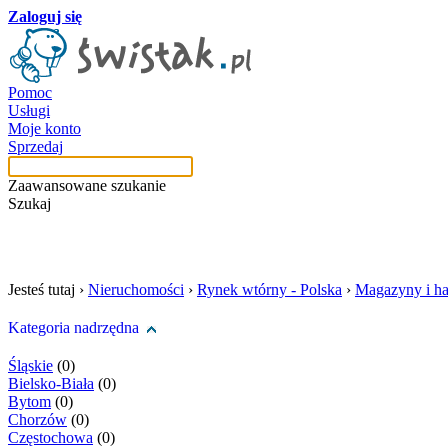
Zaloguj się
Pomoc
Usługi
Moje konto
Sprzedaj
Zaawansowane szukanie
Szukaj
szukaj w tej kategori
Jesteś tutaj ›
Nieruchomości
›
Rynek wtórny - Polska
›
Magazyny i ha
Kategoria nadrzędna
Śląskie
(0)
Bielsko-Biała
(0)
Bytom
(0)
Chorzów
(0)
Częstochowa
(0)