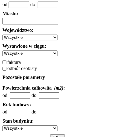
od
do
Miasto:
Województwo:
Wystawione w ciągu:
faktura
odbiór osobisty
Pozostałe parametry
Powierzchnia całkowita
(m2)
:
od
do
Rok budowy:
od
do
Stan budynku: