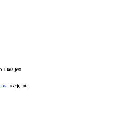
o-Biała jest
taw
aukcję tutaj.