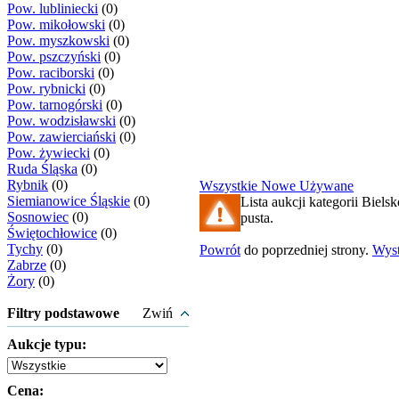
Pow. lubliniecki
(0)
Pow. mikołowski
(0)
Pow. myszkowski
(0)
Pow. pszczyński
(0)
Pow. raciborski
(0)
Pow. rybnicki
(0)
Pow. tarnogórski
(0)
Pow. wodzisławski
(0)
Pow. zawierciański
(0)
Pow. żywiecki
(0)
Ruda Śląska
(0)
Rybnik
(0)
Wszystkie
Nowe
Używane
Siemianowice Śląskie
(0)
Lista aukcji kategorii Bielsk
Sosnowiec
(0)
pusta.
Świętochłowice
(0)
Tychy
(0)
Powrót
do poprzedniej strony.
Wys
Zabrze
(0)
Żory
(0)
Filtry podstawowe
Zwiń
Aukcje typu:
Cena: