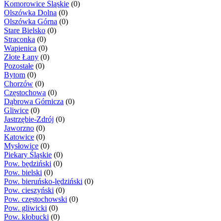
Komorowice Śląskie
(0)
Olszówka Dolna
(0)
Olszówka Górna
(0)
Stare Bielsko
(0)
Straconka
(0)
Wapienica
(0)
Złote Łany
(0)
Pozostałe
(0)
Bytom
(0)
Chorzów
(0)
Częstochowa
(0)
Dąbrowa Górnicza
(0)
Gliwice
(0)
Jastrzębie-Zdrój
(0)
Jaworzno
(0)
Katowice
(0)
Mysłowice
(0)
Piekary Śląskie
(0)
Pow. będziński
(0)
Pow. bielski
(0)
Pow. bieruńsko-lędziński
(0)
Pow. cieszyński
(0)
Pow. częstochowski
(0)
Pow. gliwicki
(0)
Pow. kłobucki
(0)