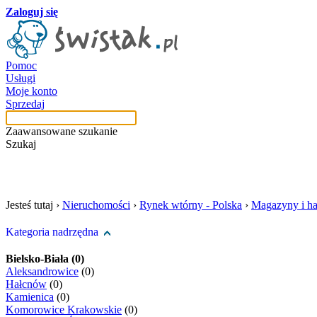
Zaloguj się
Pomoc
Usługi
Moje konto
Sprzedaj
Zaawansowane szukanie
Szukaj
szukaj w tej kategori
Jesteś tutaj ›
Nieruchomości
›
Rynek wtórny - Polska
›
Magazyny i ha
Kategoria nadrzędna
Bielsko-Biała (0)
Aleksandrowice
(0)
Hałcnów
(0)
Kamienica
(0)
Komorowice Krakowskie
(0)