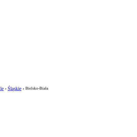
i
le
›
Śląskie
›
Bielsko-Biała