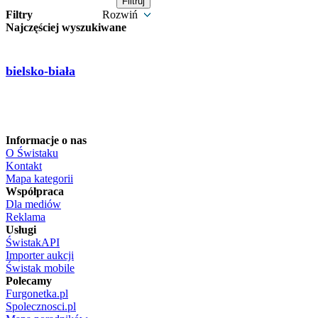
Filtry
Rozwiń
Najczęściej wyszukiwane
bielsko-biała
Informacje o nas
O Świstaku
Kontakt
Mapa kategorii
Współpraca
Dla mediów
Reklama
Usługi
ŚwistakAPI
Importer aukcji
Świstak mobile
Polecamy
Furgonetka.pl
Spolecznosci.pl