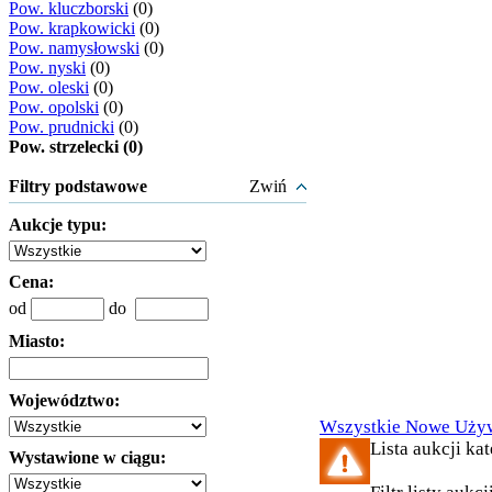
Pow. kluczborski
(0)
Pow. krapkowicki
(0)
Pow. namysłowski
(0)
Pow. nyski
(0)
Pow. oleski
(0)
Pow. opolski
(0)
Pow. prudnicki
(0)
Pow. strzelecki (0)
Filtry podstawowe
Zwiń
Aukcje typu:
Cena:
od
do
Miasto:
Województwo:
Wszystkie
Nowe
Uży
Lista aukcji kat
Wystawione w ciągu: