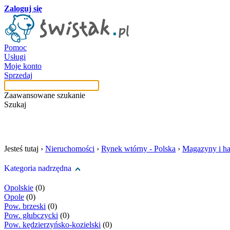
Zaloguj się
Pomoc
Usługi
Moje konto
Sprzedaj
Zaawansowane szukanie
Szukaj
szukaj w tej kategori
Jesteś tutaj ›
Nieruchomości
›
Rynek wtórny - Polska
›
Magazyny i ha
Kategoria nadrzędna
Opolskie
(0)
Opole
(0)
Pow. brzeski
(0)
Pow. głubczycki
(0)
Pow. kędzierzyńsko-kozielski
(0)