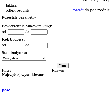
Filtr listy aukc
faktura
Powrót
do poprzedniej
odbiór osobisty
Pozostałe parametry
Powierzchnia całkowita
(m2)
:
od
do
Rok budowy:
od
do
Stan budynku:
Filtry
Rozwiń
Najczęściej wyszukiwane
pow