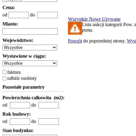
Cena:
od
do
Wszystkie
Nowe
Używane
Miasto:
Lista aukcji kategorii Pow. 
pusta.
Województwo:
Powrót
do poprzedniej strony.
Wys
Wystawione w ciągu:
faktura
odbiór osobisty
Pozostałe parametry
Powierzchnia całkowita
(m2)
:
od
do
Rok budowy:
od
do
Stan budynku: