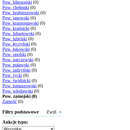
Pow. biłgorajski
(0)
Pow. chełmski
(0)
Pow. hrubieszowski
(0)
Pow. janowski
(0)
Pow. krasnostawski
(0)
Pow. kraśnicki
(0)
Pow. lubartowski
(0)
Pow. lubelski
(0)
Pow. łęczyński
(0)
Pow. łukowski
(0)
Pow. opolski
(0)
Pow. parczewski
(0)
Pow. puławski
(0)
Pow. radzyński
(0)
Pow. rycki
(0)
Pow. świdnicki
(0)
Pow. tomaszowski
(0)
Pow. włodawski
(0)
Pow. zamojski (0)
Zamość
(0)
Filtry podstawowe
Zwiń
Aukcje typu: