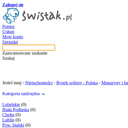
Zaloguj się
Pomoc
Usługi
Moje konto
Sprzedaj
Zaawansowane szukanie
Szukaj
szukaj w tej kategori
Jesteś tutaj ›
Nieruchomości
›
Rynek wtórny - Polska
›
Magazyny i ha
Kategoria nadrzędna
Lubelskie
(0)
Biała Podlaska
(0)
Chełm
(0)
Lublin
(0)
Pow. bialski
(0)