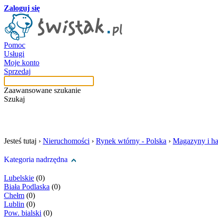
Zaloguj się
Pomoc
Usługi
Moje konto
Sprzedaj
Zaawansowane szukanie
Szukaj
szukaj w tej kategori
Jesteś tutaj ›
Nieruchomości
›
Rynek wtórny - Polska
›
Magazyny i ha
Kategoria nadrzędna
Lubelskie
(0)
Biała Podlaska
(0)
Chełm
(0)
Lublin
(0)
Pow. bialski
(0)