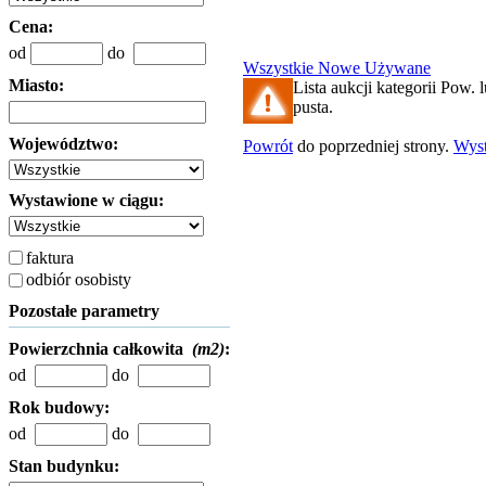
Cena:
od
do
Wszystkie
Nowe
Używane
Miasto:
Lista aukcji kategorii Pow. 
pusta.
Województwo:
Powrót
do poprzedniej strony.
Wys
Wystawione w ciągu:
faktura
odbiór osobisty
Pozostałe parametry
Powierzchnia całkowita
(m2)
:
od
do
Rok budowy:
od
do
Stan budynku: