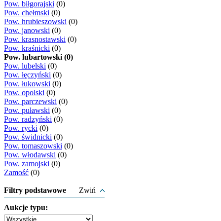
Pow. biłgorajski
(0)
Pow. chełmski
(0)
Pow. hrubieszowski
(0)
Pow. janowski
(0)
Pow. krasnostawski
(0)
Pow. kraśnicki
(0)
Pow. lubartowski (0)
Pow. lubelski
(0)
Pow. łęczyński
(0)
Pow. łukowski
(0)
Pow. opolski
(0)
Pow. parczewski
(0)
Pow. puławski
(0)
Pow. radzyński
(0)
Pow. rycki
(0)
Pow. świdnicki
(0)
Pow. tomaszowski
(0)
Pow. włodawski
(0)
Pow. zamojski
(0)
Zamość
(0)
Filtry podstawowe
Zwiń
Aukcje typu: