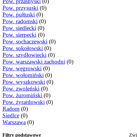
Pow. przasnyski
(0)
Pow. przysuski
(0)
Pow. pułtuski
(0)
Pow. radomski
(0)
Pow. siedlecki
(0)
Pow. sierpecki
(0)
Pow. sochaczewski
(0)
Pow. sokołowski
(0)
Pow. szydłowiecki
(0)
Pow. warszawski zachodni
(0)
Pow. węgrowski
(0)
Pow. wołomiński
(0)
Pow. wyszkowski
(0)
Pow. zwoleński
(0)
Pow. żuromiński
(0)
Pow. żyrardowski
(0)
Radom
(0)
Siedlce
(0)
Warszawa
(0)
Filtry podstawowe
Zw