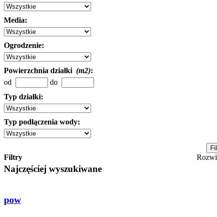
Media:
Ogrodzenie:
Powierzchnia działki
(m2)
:
od
do
Typ działki:
Typ podłączenia wody:
Filtry
Rozw
Najczęściej wyszukiwane
pow