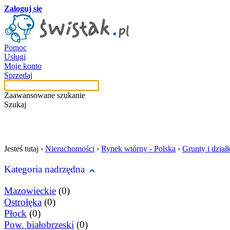
Zaloguj się
Pomoc
Usługi
Moje konto
Sprzedaj
Zaawansowane szukanie
Szukaj
szukaj w tej kategori
Jesteś tutaj ›
Nieruchomości
›
Rynek wtórny - Polska
›
Grunty i działk
Kategoria nadrzędna
Mazowieckie
(0)
Ostrołęka
(0)
Płock
(0)
Pow. białobrzeski
(0)