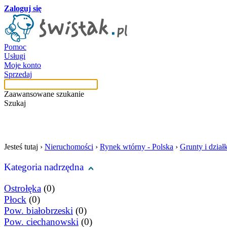
Zaloguj się
Pomoc
Usługi
Moje konto
Sprzedaj
Zaawansowane szukanie
Szukaj
szukaj w tej kategori
Jesteś tutaj ›
Nieruchomości
›
Rynek wtórny - Polska
›
Grunty i działk
Kategoria nadrzędna
Ostrołęka
(0)
Płock
(0)
Pow. białobrzeski
(0)
Pow. ciechanowski
(0)