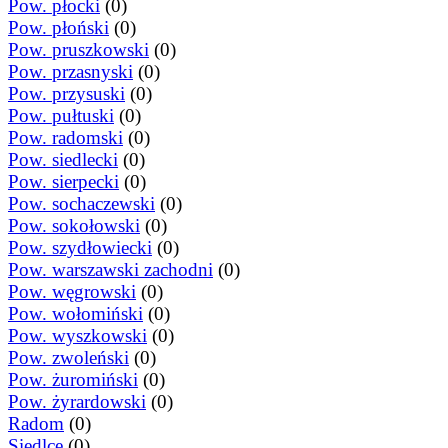
Pow. płocki
(0)
Pow. płoński
(0)
Pow. pruszkowski
(0)
Pow. przasnyski
(0)
Pow. przysuski
(0)
Pow. pułtuski
(0)
Pow. radomski
(0)
Pow. siedlecki
(0)
Pow. sierpecki
(0)
Pow. sochaczewski
(0)
Pow. sokołowski
(0)
Pow. szydłowiecki
(0)
Pow. warszawski zachodni
(0)
Pow. węgrowski
(0)
Pow. wołomiński
(0)
Pow. wyszkowski
(0)
Pow. zwoleński
(0)
Pow. żuromiński
(0)
Pow. żyrardowski
(0)
Radom
(0)
Siedlce
(0)