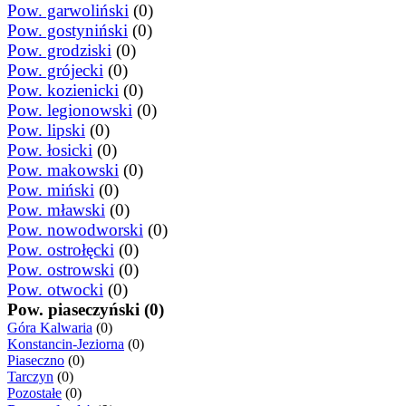
Pow. garwoliński
(0)
Pow. gostyniński
(0)
Pow. grodziski
(0)
Pow. grójecki
(0)
Pow. kozienicki
(0)
Pow. legionowski
(0)
Pow. lipski
(0)
Pow. łosicki
(0)
Pow. makowski
(0)
Pow. miński
(0)
Pow. mławski
(0)
Pow. nowodworski
(0)
Pow. ostrołęcki
(0)
Pow. ostrowski
(0)
Pow. otwocki
(0)
Pow. piaseczyński (0)
Góra Kalwaria
(0)
Konstancin-Jeziorna
(0)
Piaseczno
(0)
Tarczyn
(0)
Pozostałe
(0)