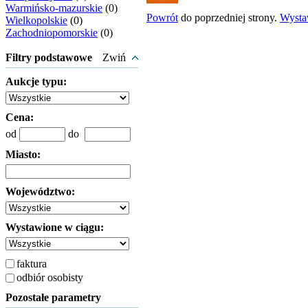
Warmińsko-mazurskie
(0)
Powrót
do poprzedniej strony.
Wyst
Wielkopolskie
(0)
Zachodniopomorskie
(0)
Filtry podstawowe
Zwiń
Aukcje typu:
Cena:
od
do
Miasto:
Województwo:
Wystawione w ciągu:
faktura
odbiór osobisty
Pozostałe parametry