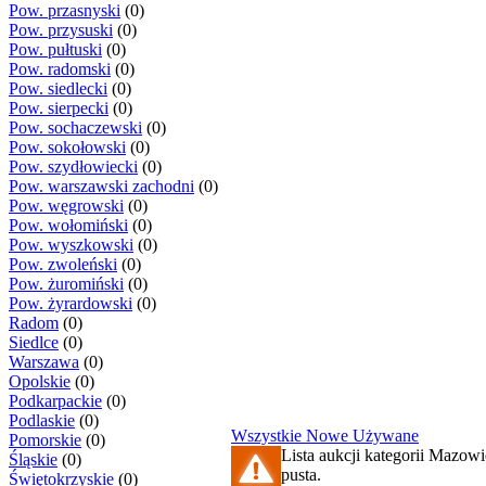
Pow. przasnyski
(0)
Pow. przysuski
(0)
Pow. pułtuski
(0)
Pow. radomski
(0)
Pow. siedlecki
(0)
Pow. sierpecki
(0)
Pow. sochaczewski
(0)
Pow. sokołowski
(0)
Pow. szydłowiecki
(0)
Pow. warszawski zachodni
(0)
Pow. węgrowski
(0)
Pow. wołomiński
(0)
Pow. wyszkowski
(0)
Pow. zwoleński
(0)
Pow. żuromiński
(0)
Pow. żyrardowski
(0)
Radom
(0)
Siedlce
(0)
Warszawa
(0)
Opolskie
(0)
Podkarpackie
(0)
Podlaskie
(0)
Wszystkie
Nowe
Używane
Pomorskie
(0)
Lista aukcji kategorii Mazowi
Śląskie
(0)
pusta.
Świętokrzyskie
(0)