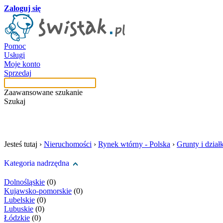
Zaloguj się
Pomoc
Usługi
Moje konto
Sprzedaj
Zaawansowane szukanie
Szukaj
szukaj w tej kategori
Jesteś tutaj ›
Nieruchomości
›
Rynek wtórny - Polska
›
Grunty i działk
Kategoria nadrzędna
Dolnośląskie
(0)
Kujawsko-pomorskie
(0)
Lubelskie
(0)
Lubuskie
(0)
Łódzkie
(0)