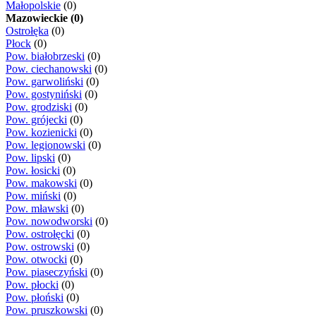
Małopolskie
(0)
Mazowieckie (0)
Ostrołęka
(0)
Płock
(0)
Pow. białobrzeski
(0)
Pow. ciechanowski
(0)
Pow. garwoliński
(0)
Pow. gostyniński
(0)
Pow. grodziski
(0)
Pow. grójecki
(0)
Pow. kozienicki
(0)
Pow. legionowski
(0)
Pow. lipski
(0)
Pow. łosicki
(0)
Pow. makowski
(0)
Pow. miński
(0)
Pow. mławski
(0)
Pow. nowodworski
(0)
Pow. ostrołęcki
(0)
Pow. ostrowski
(0)
Pow. otwocki
(0)
Pow. piaseczyński
(0)
Pow. płocki
(0)
Pow. płoński
(0)
Pow. pruszkowski
(0)