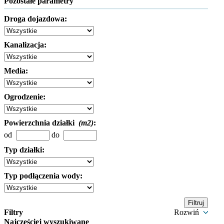
Pozostałe parametry
Droga dojazdowa:
Kanalizacja:
Media:
Ogrodzenie:
Powierzchnia działki
(m2)
:
od
do
Typ działki:
Typ podłączenia wody:
Filtry
Rozwiń
Najczęściej wyszukiwane