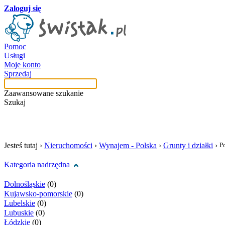
Zaloguj się
Pomoc
Usługi
Moje konto
Sprzedaj
Zaawansowane szukanie
Szukaj
szukaj w tej kategori
Jesteś tutaj ›
Nieruchomości
›
Wynajem - Polska
›
Grunty i działki
›
P
Kategoria nadrzędna
Dolnośląskie
(0)
Kujawsko-pomorskie
(0)
Lubelskie
(0)
Lubuskie
(0)
Łódzkie
(0)