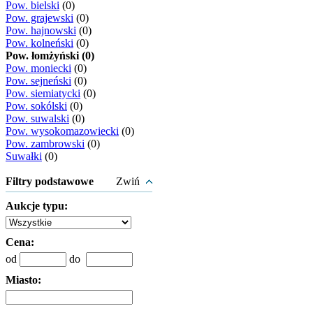
Pow. bielski
(0)
Pow. grajewski
(0)
Pow. hajnowski
(0)
Pow. kolneński
(0)
Pow. łomżyński (0)
Pow. moniecki
(0)
Pow. sejneński
(0)
Pow. siemiatycki
(0)
Pow. sokólski
(0)
Pow. suwalski
(0)
Pow. wysokomazowiecki
(0)
Pow. zambrowski
(0)
Suwałki
(0)
Filtry podstawowe
Zwiń
Aukcje typu:
Cena:
od
do
Miasto: