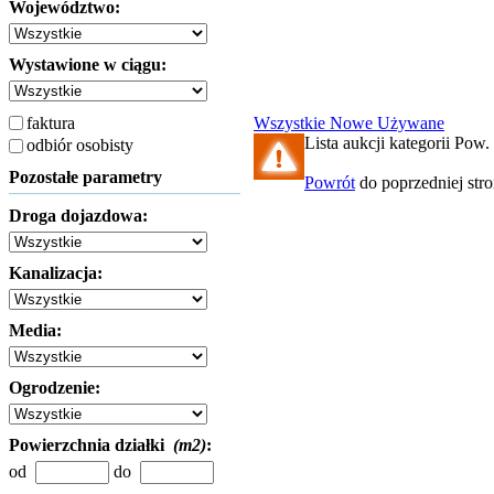
Województwo:
Wystawione w ciągu:
faktura
Wszystkie
Nowe
Używane
Lista aukcji kategorii Pow.
odbiór osobisty
Pozostałe parametry
Powrót
do poprzedniej str
Droga dojazdowa:
Kanalizacja:
Media:
Ogrodzenie:
Powierzchnia działki
(m2)
:
od
do