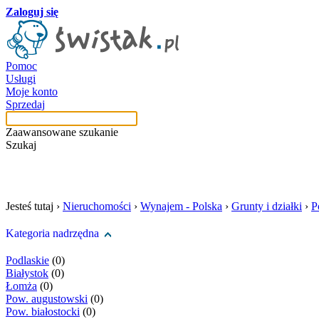
Zaloguj się
Pomoc
Usługi
Moje konto
Sprzedaj
Zaawansowane szukanie
Szukaj
szukaj w tej kategori
Jesteś tutaj ›
Nieruchomości
›
Wynajem - Polska
›
Grunty i działki
›
P
Kategoria nadrzędna
Podlaskie
(0)
Białystok
(0)
Łomża
(0)
Pow. augustowski
(0)
Pow. białostocki
(0)