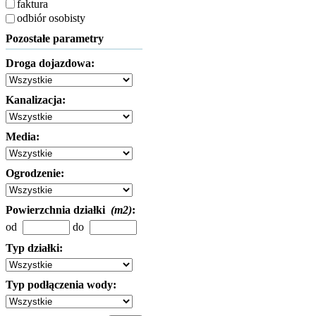
faktura
odbiór osobisty
Pozostałe parametry
Droga dojazdowa:
Kanalizacja:
Media:
Ogrodzenie:
Powierzchnia działki
(m2)
:
od
do
Typ działki:
Typ podłączenia wody: