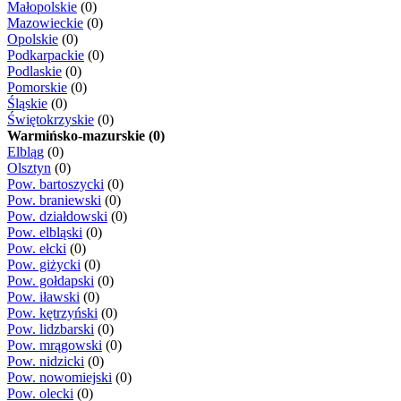
Małopolskie
(0)
Mazowieckie
(0)
Opolskie
(0)
Podkarpackie
(0)
Podlaskie
(0)
Pomorskie
(0)
Śląskie
(0)
Świętokrzyskie
(0)
Warmińsko-mazurskie (0)
Elbląg
(0)
Olsztyn
(0)
Pow. bartoszycki
(0)
Pow. braniewski
(0)
Pow. działdowski
(0)
Pow. elbląski
(0)
Pow. ełcki
(0)
Pow. giżycki
(0)
Pow. gołdapski
(0)
Pow. iławski
(0)
Pow. kętrzyński
(0)
Pow. lidzbarski
(0)
Pow. mrągowski
(0)
Pow. nidzicki
(0)
Pow. nowomiejski
(0)
Pow. olecki
(0)