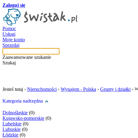
Zaloguj się
Pomoc
Usługi
Moje konto
Sprzedaj
Zaawansowane szukanie
Szukaj
szukaj w tej kategori
Jesteś tutaj ›
Nieruchomości
›
Wynajem - Polska
›
Grunty i działki
›
W
Kategoria nadrzędna
Dolnośląskie
(0)
Kujawsko-pomorskie
(0)
Lubelskie
(0)
Lubuskie
(0)
Łódzkie
(0)