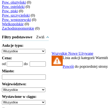
Pow. olsztyński
(0)
Pow. ostródzki
(0)
Pow. piski
(0)
Pow. szczycieński
(0)
Pow. węgorzewski
(0)
Wielkopolskie
(0)
Zachodniopomorskie
(0)
Filtry podstawowe
Zwiń
Aukcje typu:
Wszystkie
Nowe
Używane
Lista aukcji kategorii Warmiń
Cena:
od
do
Powrót
do poprzedniej strony
Miasto:
Województwo:
Wystawione w ciągu: