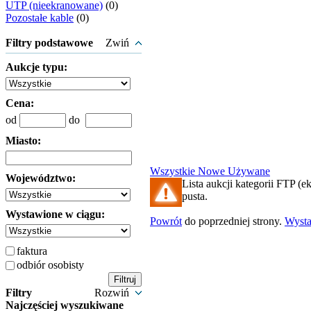
UTP (nieekranowane)
(0)
Pozostałe kable
(0)
Filtry podstawowe
Zwiń
Aukcje typu:
Cena:
od
do
Miasto:
Wszystkie
Nowe
Używane
Województwo:
Lista aukcji kategorii FTP (e
pusta.
Wystawione w ciągu:
Powrót
do poprzedniej strony.
Wyst
faktura
odbiór osobisty
Filtry
Rozwiń
Najczęściej wyszukiwane