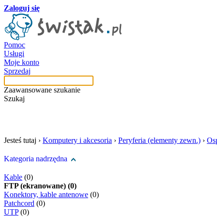
Zaloguj się
Pomoc
Usługi
Moje konto
Sprzedaj
Zaawansowane szukanie
Szukaj
szukaj w tej kategori
Jesteś tutaj ›
Komputery i akcesoria
›
Peryferia (elementy zewn.)
›
Osp
Kategoria nadrzędna
Kable
(0)
FTP (ekranowane) (0)
Konektory, kable antenowe
(0)
Patchcord
(0)
UTP
(0)