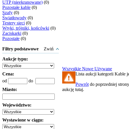
UTP (nieekranowane)
(0)
Pozostałe kable
(0)
Szafy
(0)
Światłowody
(0)
Testery sieci
(0)
Wtyki, trójniki, końcówki
(0)
Zaciskarki
(0)
Pozostałe
(0)
Filtry podstawowe
Zwiń
Aukcje typu:
Wszystkie
Nowe
Używane
Cena:
Lista aukcji kategorii Kable je
od
do
Powrót
do poprzedniej stron
Miasto:
aukcję tutaj.
Województwo:
Wystawione w ciągu: