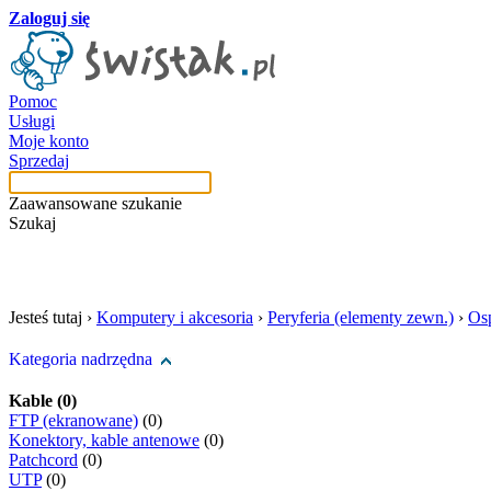
Zaloguj się
Pomoc
Usługi
Moje konto
Sprzedaj
Zaawansowane szukanie
Szukaj
szukaj w tej kategori
Jesteś tutaj ›
Komputery i akcesoria
›
Peryferia (elementy zewn.)
›
Osp
Kategoria nadrzędna
Kable (0)
FTP (ekranowane)
(0)
Konektory, kable antenowe
(0)
Patchcord
(0)
UTP
(0)