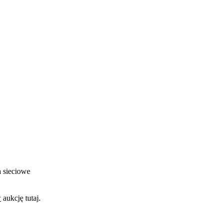
a sieciowe
w
aukcję tutaj.