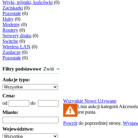
Wtyki, trójniki, końcówki
(0)
Zaciskarki
(0)
Pozostałe
(0)
Huby
(0)
Modemy
(0)
Routery
(0)
Serwery druku
(0)
Switche
(0)
Wireless LAN
(0)
Zasilacze
(0)
Pozostałe
(0)
Filtry podstawowe
Zwiń
Aukcje typu:
Cena:
Wszystkie
Nowe
Używane
od
do
Lista aukcji kategorii Akcesori
jest pusta.
Miasto:
Powrót
do poprzedniej strony.
Wysta
Województwo: