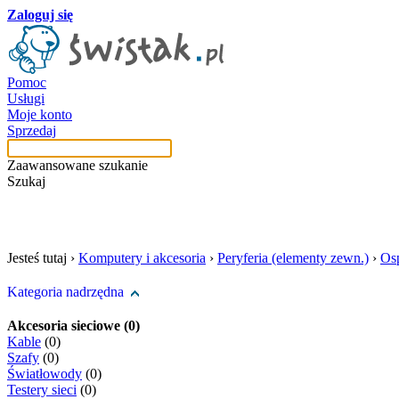
Zaloguj się
Pomoc
Usługi
Moje konto
Sprzedaj
Zaawansowane szukanie
Szukaj
szukaj w tej kategori
Jesteś tutaj ›
Komputery i akcesoria
›
Peryferia (elementy zewn.)
›
Osp
Kategoria nadrzędna
Akcesoria sieciowe (0)
Kable
(0)
Szafy
(0)
Światłowody
(0)
Testery sieci
(0)