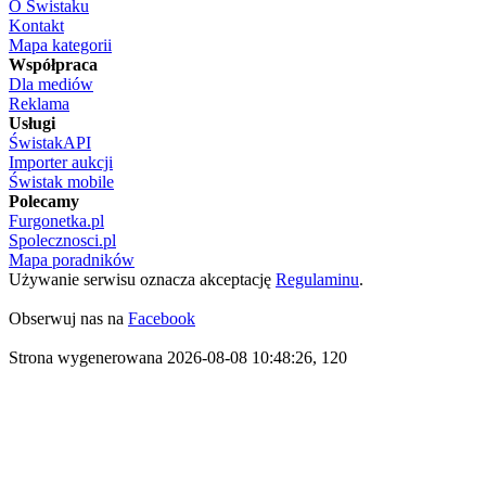
O Świstaku
Kontakt
Mapa kategorii
Współpraca
Dla mediów
Reklama
Usługi
ŚwistakAPI
Importer aukcji
Świstak mobile
Polecamy
Furgonetka.pl
Spolecznosci.pl
Mapa poradników
Używanie serwisu oznacza akceptację
Regulaminu
.
Obserwuj nas na
Facebook
Strona wygenerowana 2026-08-08 10:48:26, 120