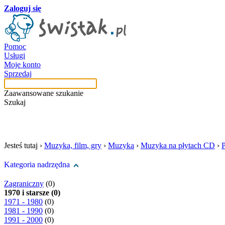
Zaloguj się
Pomoc
Usługi
Moje konto
Sprzedaj
Zaawansowane szukanie
Szukaj
szukaj w tej kategori
Jesteś tutaj ›
Muzyka, film, gry
›
Muzyka
›
Muzyka na płytach CD
›
Kategoria nadrzędna
Zagraniczny
(0)
1970 i starsze (0)
1971 - 1980
(0)
1981 - 1990
(0)
1991 - 2000
(0)