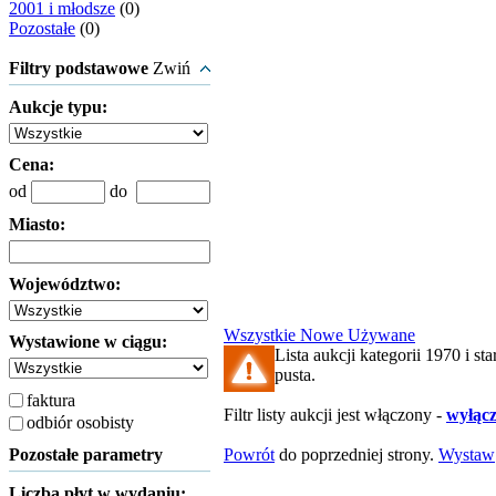
2001 i młodsze
(0)
Pozostałe
(0)
Filtry podstawowe
Zwiń
Aukcje typu:
Cena:
od
do
Miasto:
Województwo:
Wszystkie
Nowe
Używane
Wystawione w ciągu:
Lista aukcji kategorii 1970 i star
pusta.
faktura
Filtr listy aukcji jest włączony -
wyłącz 
odbiór osobisty
Pozostałe parametry
Powrót
do poprzedniej strony.
Wystaw
Liczba płyt w wydaniu: