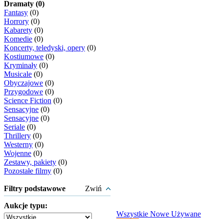
Dramaty (0)
Fantasy
(0)
Horrory
(0)
Kabarety
(0)
Komedie
(0)
Koncerty, teledyski, opery
(0)
Kostiumowe
(0)
Kryminały
(0)
Musicale
(0)
Obyczajowe
(0)
Przygodowe
(0)
Science Fiction
(0)
Sensacyjne
(0)
Sensacyjne
(0)
Seriale
(0)
Thrillery
(0)
Westerny
(0)
Wojenne
(0)
Zestawy, pakiety
(0)
Pozostałe filmy
(0)
Filtry podstawowe
Zwiń
Aukcje typu:
Wszystkie
Nowe
Używane