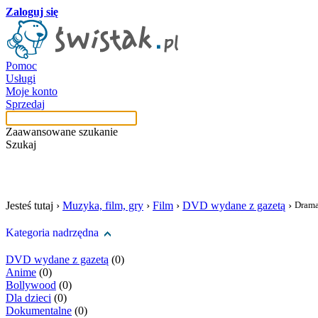
Zaloguj się
Pomoc
Usługi
Moje konto
Sprzedaj
Zaawansowane szukanie
Szukaj
szukaj w tej kategori
Jesteś tutaj ›
Muzyka, film, gry
›
Film
›
DVD wydane z gazetą
›
Drama
Kategoria nadrzędna
DVD wydane z gazetą
(0)
Anime
(0)
Bollywood
(0)
Dla dzieci
(0)
Dokumentalne
(0)