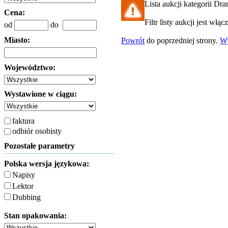
Lista aukcji kategorii Dra
Cena:
Filtr listy aukcji jest włą
od
do
Miasto:
Powrót
do poprzedniej strony.
W
Województwo:
Wystawione w ciągu:
faktura
odbiór osobisty
Pozostałe parametry
Polska wersja językowa:
Napisy
Lektor
Dubbing
Stan opakowania: