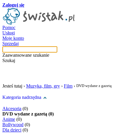
Zaloguj się
Pomoc
Usługi
Moje konto
Sprzedaj
Zaawansowane szukanie
Szukaj
szukaj w tej kategori
Jesteś tutaj ›
Muzyka, film, gry
›
Film
›
DVD wydane z gazetą
Kategoria nadrzędna
Akcesoria
(0)
DVD wydane z gazetą (0)
Anime
(0)
Bollywood
(0)
Dla dzieci
(0)