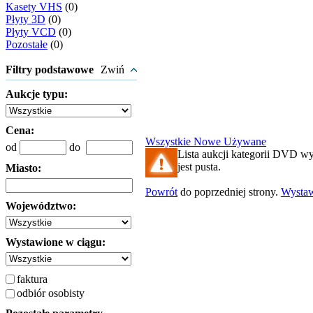
Kasety VHS
(0)
Płyty 3D
(0)
Płyty VCD
(0)
Pozostałe
(0)
Filtry podstawowe
Zwiń
Aukcje typu:
Cena:
Wszystkie
Nowe
Używane
od
do
Lista aukcji kategorii DVD w
jest pusta.
Miasto:
Powrót
do poprzedniej strony.
Wysta
Województwo:
Wystawione w ciągu:
faktura
odbiór osobisty