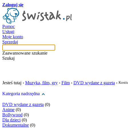
Zaloguj się
Pomoc
Usługi
Moje konto
Sprzedaj
Zaawansowane szukanie
Szukaj
szukaj w tej kategori
Jesteś tutaj ›
Muzyka, film, gry
›
Film
›
DVD wydane z gazetą
›
Kost
Kategoria nadrzędna
DVD wydane z gazetą
(0)
Anime
(0)
Bollywood
(0)
Dla dzieci
(0)
Dokumentalne
(0)