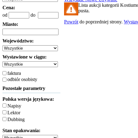
Lista aukcji kategorii Kostium
Cena:
pusta.
od
do
Powrót
do poprzedniej strony.
Wysta
Miasto:
Województwo:
Wystawione w ciągu:
faktura
odbiór osobisty
Pozostałe parametry
Polska wersja językowa:
Napisy
Lektor
Dubbing
Stan opakowania: