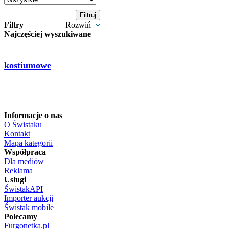
Filtry
Rozwiń
Najczęściej wyszukiwane
kostiumowe
Informacje o nas
O Świstaku
Kontakt
Mapa kategorii
Współpraca
Dla mediów
Reklama
Usługi
ŚwistakAPI
Importer aukcji
Świstak mobile
Polecamy
Furgonetka.pl