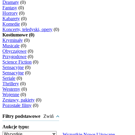
Dramaty
(0)
Fantasy
(0)
Horrory
(0)
Kabarety
(0)
Komedie
(0)
Koncerty, teledyski, opery
(0)
Kostiumowe (0)
Kryminały
(0)
Musicale
(0)
Obyczajowe
(0)
Przygodowe
(0)
Science Fiction
(0)
Sensacyjne
(0)
Sensacyjne
(0)
Seriale
(0)
Thrillery
(0)
Westerny
(0)
Wojenne
(0)
Zestawy, pakiety
(0)
Pozostałe filmy
(0)
Filtry podstawowe
Zwiń
Aukcje typu:
Wszystkie
Nowe
Używane