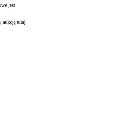
owe jest
w
aukcję tutaj.