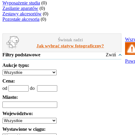
Wyposażenie studia
(0)
Zasilanie aparatów
(0)
Zestawy akcesoriów
(0)
Pozostałe akcesoria
(0)
Wszy
Świstak radzi
Jak wybrać statyw fotograficzny?
Filtry podstawowe
Zwiń
Powr
Aukcje typu:
Cena:
od
do
Miasto:
Województwo:
Wystawione w ciągu: