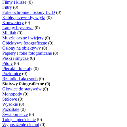
Filmy i klisze
(0)
Filtry
(0)
Folie ochronne i osłony LCD
(0)
Kable, przewody, wtyki
(0)
Konwertery
(0)
Lampy błyskowe
(0)
Minilab
(0)
Muszle oczne i wizjery
(0)
Obiektywy fotograficzne
(0)
Osłony na obiektywy
(0)
Papiery i folie fotograficzne
(0)
Paski i smycze
(0)
Piloty
(0)
Plecaki i futerały
(0)
Poziomice
(0)
Rzutniki i akcesoria
(0)
Statywy fotograficzne (0)
Głowice do statywów
(0)
Monopody
(0)
Stołowe
(0)
Wysokie
(0)
Pozostałe
(0)
Światłomierze
(0)
Tuleje i pierścienie
(0)
Wyposażenie ciemni
(0)