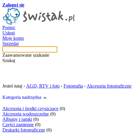
Zaloguj się
Pomoc
Usługi
Moje konto
Sprzedaj
Zaawansowane szukanie
Szukaj
szukaj w tej kategori
Jesteś tutaj ›
AGD, RTV i foto
›
Fotografia
›
Akcesoria fotograficzne
Kategoria nadrzędna
Akcesoria i środki czyszczące
(0)
Akcesoria wodoszczelne
(0)
Albumy i ramki
(0)
Części zamienne
(0)
Drukarki fotograficzne
(0)