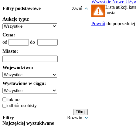
Wszystkie
Nowe
Używ
Lista aukcji kate
Filtry podstawowe
Zwiń
pusta.
Aukcje typu:
Powrót
do poprzedniej 
Cena:
od
do
Miasto:
Województwo:
Wystawione w ciągu:
faktura
odbiór osobisty
Filtry
Rozwiń
Najczęściej wyszukiwane