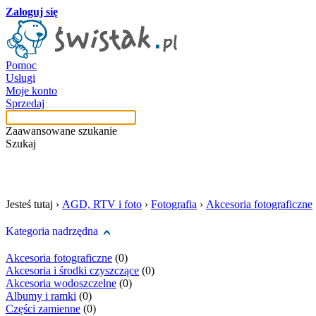
Zaloguj się
Pomoc
Usługi
Moje konto
Sprzedaj
Zaawansowane szukanie
Szukaj
szukaj w tej kategori
Jesteś tutaj ›
AGD, RTV i foto
›
Fotografia
›
Akcesoria fotograficzne
Kategoria nadrzędna
Akcesoria fotograficzne
(0)
Akcesoria i środki czyszczące
(0)
Akcesoria wodoszczelne
(0)
Albumy i ramki
(0)
Części zamienne
(0)