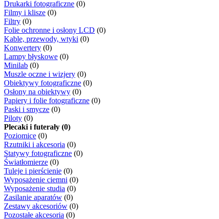
Drukarki fotograficzne
(0)
Filmy i klisze
(0)
Filtry
(0)
Folie ochronne i osłony LCD
(0)
Kable, przewody, wtyki
(0)
Konwertery
(0)
Lampy błyskowe
(0)
Minilab
(0)
Muszle oczne i wizjery
(0)
Obiektywy fotograficzne
(0)
Osłony na obiektywy
(0)
Papiery i folie fotograficzne
(0)
Paski i smycze
(0)
Piloty
(0)
Plecaki i futerały (0)
Poziomice
(0)
Rzutniki i akcesoria
(0)
Statywy fotograficzne
(0)
Światłomierze
(0)
Tuleje i pierścienie
(0)
Wyposażenie ciemni
(0)
Wyposażenie studia
(0)
Zasilanie aparatów
(0)
Zestawy akcesoriów
(0)
Pozostałe akcesoria
(0)