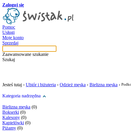
Zaloguj się
Pomoc
Usługi
Moje konto
Sprzedaj
Zaawansowane szukanie
Szukaj
szukaj w tej kategori
Jesteś tutaj ›
Ubiór i biżuteria
›
Odzież męska
›
Bielizna męska
›
Podko
Kategoria nadrzędna
Bielizna męska
(0)
Bokserki
(0)
Kalesony
(0)
Kąpielówki
(0)
Piżamy
(0)