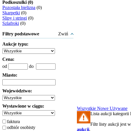
Podkoszulki (0)
Pozostała bielizna
(0)
Skarpetki
(0)
Slipy i stringi
(0)
Szlafroki
(0)
Filtry podstawowe
Zwiń
Aukcje typu:
Cena:
od
do
Miasto:
Województwo:
Wystawione w ciągu:
Wszystkie
Nowe
Używane
Lista aukcji kategorii
faktura
Filtr listy aukcji jest
odbiór osobisty
aukcji
.