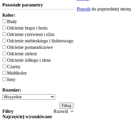
Pozostałe parametry
Powrót
do poprzedniej stron
Kolor:
Biały
Odcienie brązu i beżu
Odcienie czerwieni i różu
Odcienie niebieskiego i fioletowego
Odcienie pomarańczowe
Odcienie zieleni
Odcienie żółtego i złota
Czarny
Multikolor
Inny
Rozmiar:
Filtry
Rozwiń
Najczęściej wyszukiwane