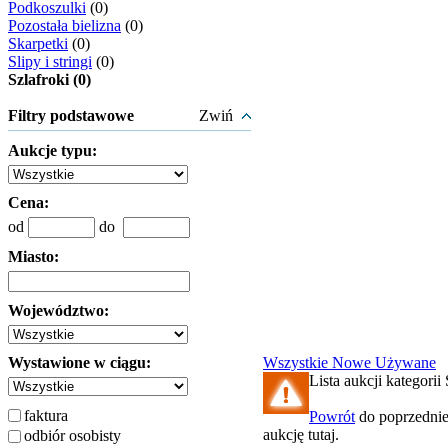
Podkoszulki
(0)
Pozostała bielizna
(0)
Skarpetki
(0)
Slipy i stringi
(0)
Szlafroki (0)
Filtry podstawowe
Zwiń
Aukcje typu:
Cena:
od
do
Miasto:
Województwo:
Wystawione w ciągu:
Wszystkie
Nowe
Używane
Lista aukcji kategorii 
faktura
Powrót
do poprzednie
aukcję tutaj.
odbiór osobisty