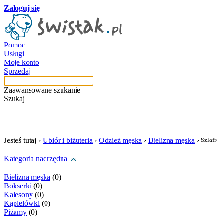
Zaloguj się
Pomoc
Usługi
Moje konto
Sprzedaj
Zaawansowane szukanie
Szukaj
szukaj w tej kategori
Jesteś tutaj ›
Ubiór i biżuteria
›
Odzież męska
›
Bielizna męska
›
Szlafr
Kategoria nadrzędna
Bielizna męska
(0)
Bokserki
(0)
Kalesony
(0)
Kąpielówki
(0)
Piżamy
(0)