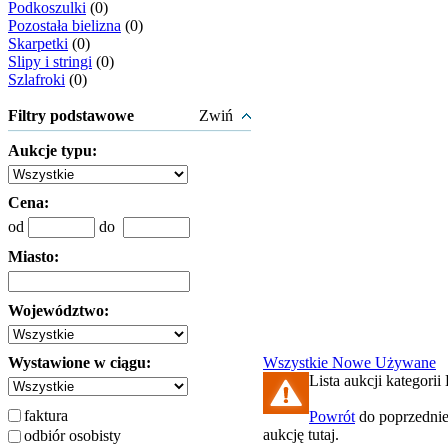
Podkoszulki
(0)
Pozostała bielizna
(0)
Skarpetki
(0)
Slipy i stringi
(0)
Szlafroki
(0)
Filtry podstawowe
Zwiń
Aukcje typu:
Cena:
od
do
Miasto:
Województwo:
Wystawione w ciągu:
Wszystkie
Nowe
Używane
Lista aukcji kategorii
faktura
Powrót
do poprzednie
aukcję tutaj.
odbiór osobisty