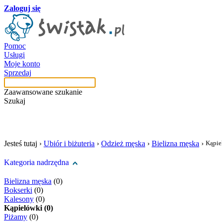
Zaloguj się
Pomoc
Usługi
Moje konto
Sprzedaj
Zaawansowane szukanie
Szukaj
szukaj w tej kategori
Jesteś tutaj ›
Ubiór i biżuteria
›
Odzież męska
›
Bielizna męska
›
Kąpie
Kategoria nadrzędna
Bielizna męska
(0)
Bokserki
(0)
Kalesony
(0)
Kąpielówki (0)
Piżamy
(0)