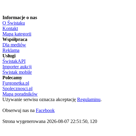
Informacje o nas
O Świstaku
Kontakt
Mapa kategorii
Współpraca
Dla mediów
Reklama
Usługi
ŚwistakAPI
Importer aukcji
Świstak mobile
Polecamy
Furgonetka.pl
Spolecznosci.pl
Mapa poradników
Używanie serwisu oznacza akceptację
Regulaminu
.
Obserwuj nas na
Facebook
Strona wygenerowana 2026-08-07 22:51:50, 120