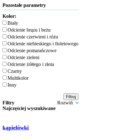
Pozostałe parametry
Kolor:
Biały
Odcienie brązu i beżu
Odcienie czerwieni i różu
Odcienie niebieskiego i fioletowego
Odcienie pomarańczowe
Odcienie zieleni
Odcienie żółtego i złota
Czarny
Multikolor
Inny
Filtry
Rozwiń
Najczęściej wyszukiwane
kąpielówki