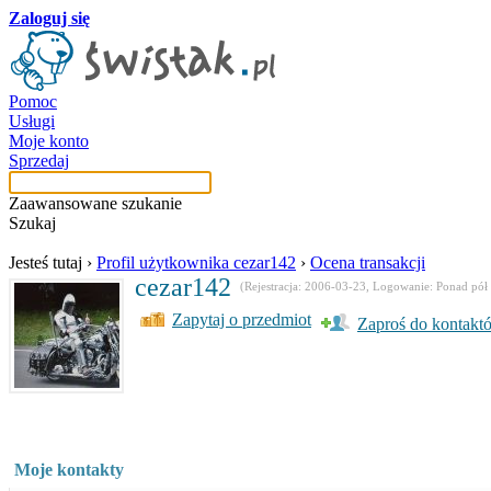
Zaloguj się
Pomoc
Usługi
Moje konto
Sprzedaj
Zaawansowane szukanie
Szukaj
Jesteś tutaj
›
Profil użytkownika cezar142
›
Ocena transakcji
cezar142
(Rejestracja: 2006-03-23, Logowanie: Ponad pół
Zapytaj o przedmiot
Zaproś do kontakt
Moje kontakty