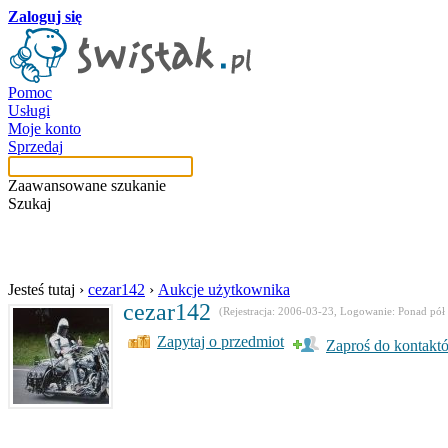
Zaloguj się
Pomoc
Usługi
Moje konto
Sprzedaj
Zaawansowane szukanie
Szukaj
w aukcjach użytkow
Jesteś tutaj
›
cezar142
›
Aukcje użytkownika
cezar142
(Rejestracja: 2006-03-23, Logowanie: Ponad pół
Zapytaj o przedmiot
Zaproś do kontakt