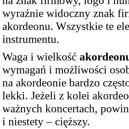
na znak firmowy, logo i nu
wyraźnie widoczny znak fi
akordeonu. Wszystkie te el
instrumentu.
Waga i wielkość
akordeon
wymagań i możliwości osoby 
na akordeonie bardzo częst
lekki. Jeżeli z kolei akord
ważnych koncertach, powini
i niestety – cięższy.