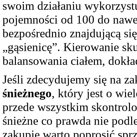
swoim działaniu wykorzystu
pojemności od 100 do nawe
bezpośrednio znajdującą si
„gąsienicę”. Kierowanie s
balansowania ciałem, dokła
Jeśli zdecydujemy się na 
śnieżnego
, który jest o wi
przede wszystkim skontrol
śnieżne co prawda nie podleg
zakupie warto poprosić sp