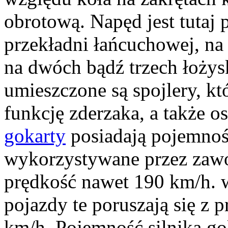
obrotową. Napęd jest tutaj
przekładni łańcuchowej, na 
na dwóch bądź trzech łoży
umieszczone są spojlery, kt
funkcję zderzaka, a także o
gokarty
posiadają pojemność
wykorzystywane przez zaw
prędkość nawet 190 km/h. 
pojazdy te poruszają się z 
km/h. Pojemność silnika g