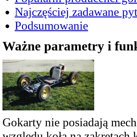
Najczęściej zadawane py
Podsumowanie
Ważne parametry i fun
Gokarty nie posiadają mech
względu koła na zakrętach k