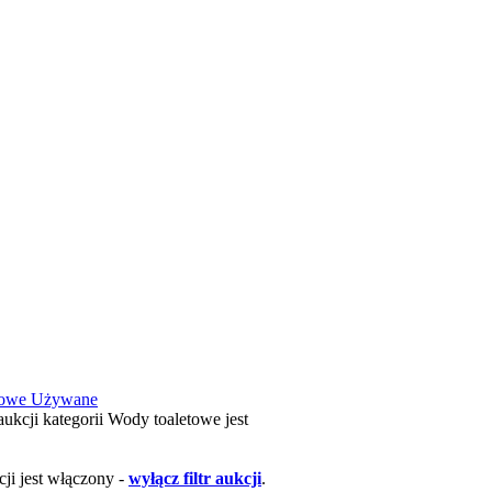
owe
Używane
aukcji kategorii Wody toaletowe jest
kcji jest włączony -
wyłącz filtr aukcji
.