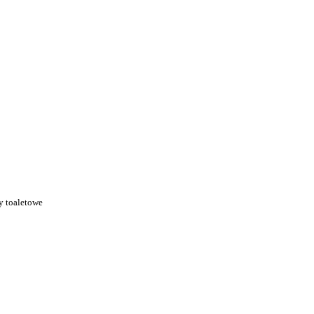
i
 toaletowe