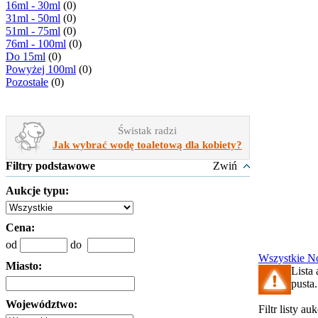
16ml - 30ml
(0)
31ml - 50ml
(0)
51ml - 75ml
(0)
76ml - 100ml
(0)
Do 15ml
(0)
Powyżej 100ml
(0)
Pozostałe
(0)
Świstak radzi
Jak wybrać wodę toaletową dla kobiety?
Filtry podstawowe
Zwiń
Aukcje typu:
Cena:
od
do
Wszystkie
N
Miasto:
Lista 
pusta.
Województwo:
Filtr listy au