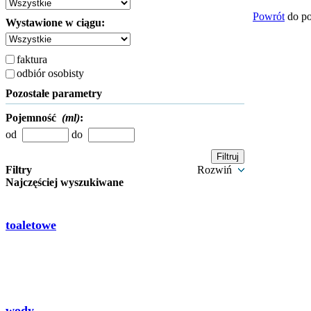
Powrót
do po
Wystawione w ciągu:
faktura
odbiór osobisty
Pozostałe parametry
Pojemność
(ml)
:
od
do
Filtry
Rozwiń
Najczęściej wyszukiwane
toaletowe
wody