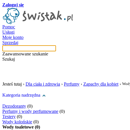
Zaloguj się
Pomoc
Usługi
Moje konto
Sprzedaj
Zaawansowane szukanie
Szukaj
szukaj w tej kategori
Jesteś tutaj ›
Dla ciała i zdrowia
›
Perfumy
›
Zapachy dla kobiet
›
Wody
Kategoria nadrzędna
Dezodoranty
(0)
Perfumy i wody perfumowane
(0)
Testery
(0)
Wody kolońskie
(0)
Wody toaletowe (0)