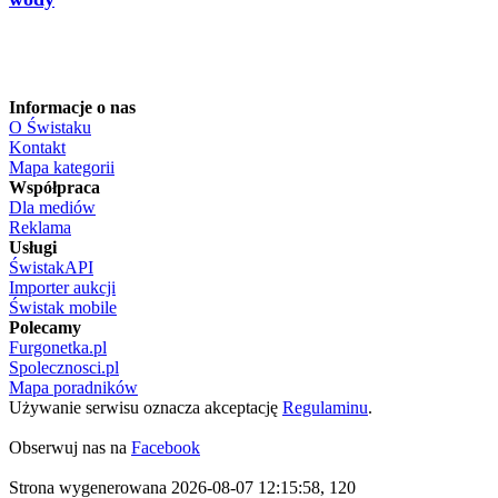
Informacje o nas
O Świstaku
Kontakt
Mapa kategorii
Współpraca
Dla mediów
Reklama
Usługi
ŚwistakAPI
Importer aukcji
Świstak mobile
Polecamy
Furgonetka.pl
Spolecznosci.pl
Mapa poradników
Używanie serwisu oznacza akceptację
Regulaminu
.
Obserwuj nas na
Facebook
Strona wygenerowana 2026-08-07 12:15:58, 120