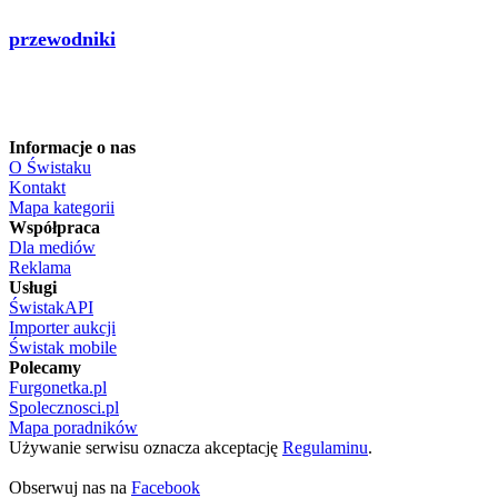
przewodniki
Informacje o nas
O Świstaku
Kontakt
Mapa kategorii
Współpraca
Dla mediów
Reklama
Usługi
ŚwistakAPI
Importer aukcji
Świstak mobile
Polecamy
Furgonetka.pl
Spolecznosci.pl
Mapa poradników
Używanie serwisu oznacza akceptację
Regulaminu
.
Obserwuj nas na
Facebook