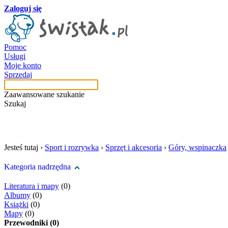
Zaloguj się
Pomoc
Usługi
Moje konto
Sprzedaj
Zaawansowane szukanie
Szukaj
szukaj w tej kategori
Jesteś tutaj ›
Sport i rozrywka
›
Sprzęt i akcesoria
›
Góry, wspinaczka
Kategoria nadrzędna
Literatura i mapy
(0)
Albumy
(0)
Książki
(0)
Mapy
(0)
Przewodniki (0)