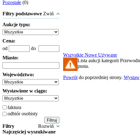
Pozostałe
(0)
Filtry podstawowe
Zwiń
Aukcje typu:
Cena:
od
do
Wszystkie
Nowe
Używane
Miasto:
Lista aukcji kategorii Przewodni
pusta.
Województwo:
Powrót
do poprzedniej strony.
Wystaw
Wystawione w ciągu:
faktura
odbiór osobisty
Filtry
Rozwiń
Najczęściej wyszukiwane