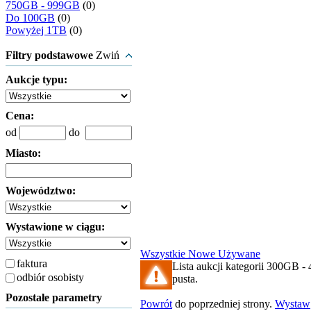
750GB - 999GB
(0)
Do 100GB
(0)
Powyżej 1TB
(0)
Filtry podstawowe
Zwiń
Aukcje typu:
Cena:
od
do
Miasto:
Województwo:
Wystawione w ciągu:
Wszystkie
Nowe
Używane
faktura
Lista aukcji kategorii 300GB -
odbiór osobisty
pusta.
Pozostałe parametry
Powrót
do poprzedniej strony.
Wystaw