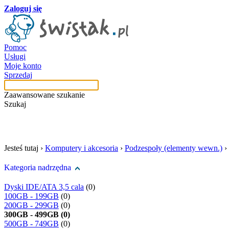
Zaloguj się
Pomoc
Usługi
Moje konto
Sprzedaj
Zaawansowane szukanie
Szukaj
szukaj w tej kategori
Jesteś tutaj ›
Komputery i akcesoria
›
Podzespoły (elementy wewn.)
›
Kategoria nadrzędna
Dyski IDE/ATA 3,5 cala
(0)
100GB - 199GB
(0)
200GB - 299GB
(0)
300GB - 499GB (0)
500GB - 749GB
(0)