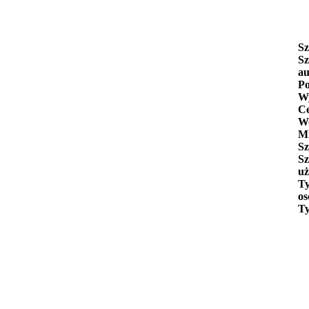
Sz
Sz
au
Po
Wy
C
W
Mi
Sz
Sz
uż
Ty
os
Ty