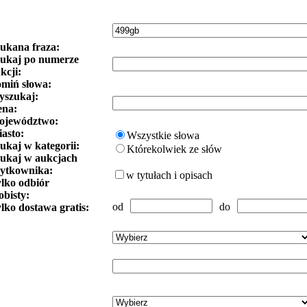
ukana fraza:
ukaj po numerze
kcji:
miń słowa:
szukaj:
ena:
ojewództwo:
asto:
Wszystkie słowa
ukaj w kategorii:
Którekolwiek ze słów
ukaj w aukcjach
ytkownika:
w tytułach i opisach
lko odbiór
obisty:
od
do
lko dostawa gratis: