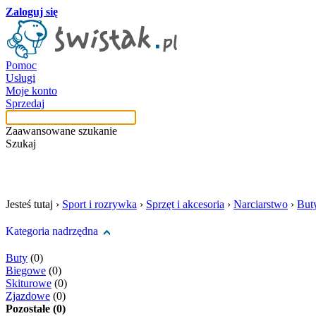
Zaloguj się
Pomoc
Usługi
Moje konto
Sprzedaj
Zaawansowane szukanie
Szukaj
szukaj w tej kategori
Jesteś tutaj ›
Sport i rozrywka
›
Sprzęt i akcesoria
›
Narciarstwo
›
But
Kategoria nadrzędna
Buty
(0)
Biegowe
(0)
Skiturowe
(0)
Zjazdowe
(0)
Pozostałe (0)