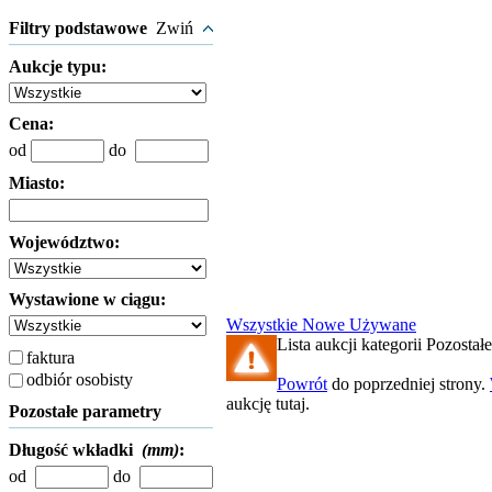
Filtry podstawowe
Zwiń
Aukcje typu:
Cena:
od
do
Miasto:
Województwo:
Wystawione w ciągu:
Wszystkie
Nowe
Używane
Lista aukcji kategorii Pozostałe
faktura
odbiór osobisty
Powrót
do poprzedniej strony.
aukcję tutaj.
Pozostałe parametry
Długość wkładki
(mm)
:
od
do