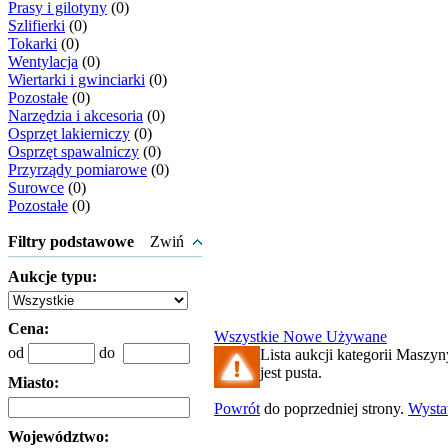
Prasy i gilotyny
(0)
Szlifierki
(0)
Tokarki
(0)
Wentylacja
(0)
Wiertarki i gwinciarki
(0)
Pozostałe
(0)
Narzędzia i akcesoria
(0)
Osprzęt lakierniczy
(0)
Osprzęt spawalniczy
(0)
Przyrządy pomiarowe
(0)
Surowce
(0)
Pozostałe
(0)
Filtry podstawowe
Zwiń
Aukcje typu:
Cena:
Wszystkie
Nowe
Używane
od
do
Lista aukcji kategorii Maszyn
jest pusta.
Miasto:
Powrót
do poprzedniej strony.
Wyst
Województwo: