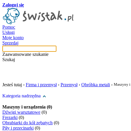
Zaloguj się
Pomoc
Usługi
Moje konto
Sprzedaj
Zaawansowane szukanie
Szukaj
szukaj w tej kategori
Jesteś tutaj ›
Firma i przemysł
›
Przemysł
›
Obróbka metali
›
Maszyny i
Kategoria nadrzędna
Maszyny i urządzenia (0)
Dźwigi warsztatowe
(0)
Frezarki
(0)
Obrabiarki do kół zębatych
(0)
Piły i przecinarki
(0)